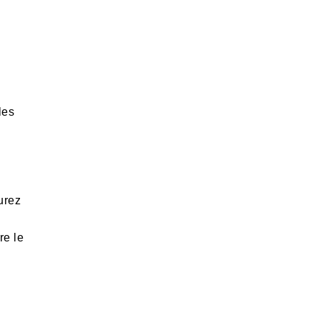
les
urez
re le