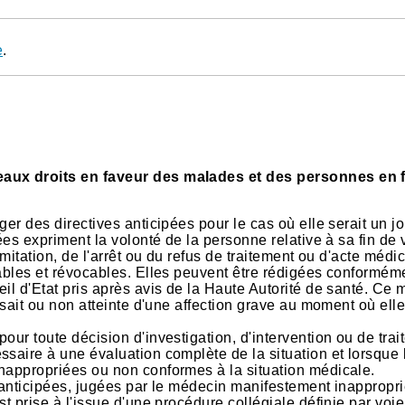
e
.
aux droits en faveur des malades et des personnes en f
er des directives anticipées pour le cas où elle serait un j
ées expriment la volonté de la personne relative à sa fin de 
imitation, de l'arrêt ou du refus de traitement ou d'acte médi
sables et révocables. Elles peuvent être rédigées conformém
il d'Etat pris après avis de la Haute Autorité de santé. Ce
 sait ou non atteinte d'une affection grave au moment où elle
our toute décision d'investigation, d'intervention ou de trai
ssaire à une évaluation complète de la situation et lorsque 
inappropriées ou non conformes à la situation médicale.
s anticipées, jugées par le médecin manifestement inappropr
t prise à l'issue d'une procédure collégiale définie par voie