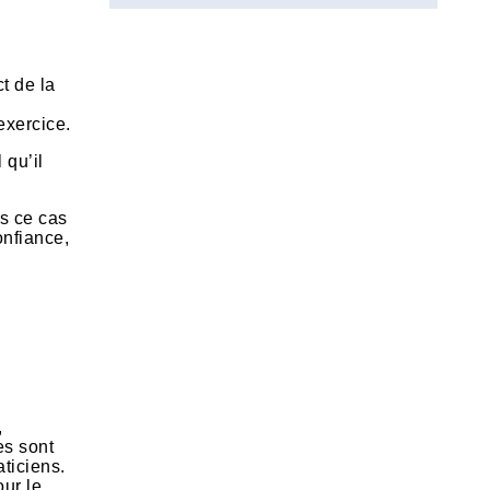
ct de la
exercice.
 qu’il
ns ce cas
onfiance,
,
es sont
ticiens.
our le