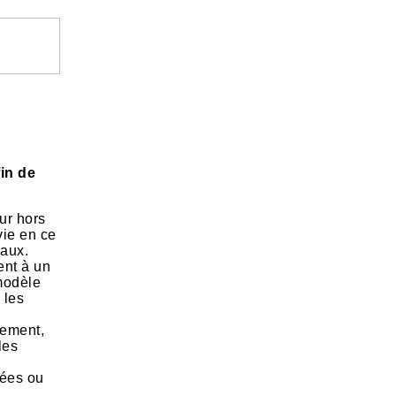
in de
our hors
vie en ce
caux.
ent à un
 modèle
 les
tement,
les
iées ou