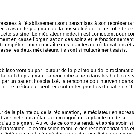
ressées à l'établissement sont transmises à son représentan
n avisant le plaignant de la possibilité qui lui est offerte de
e à cette saisine. Le médiateur médecin est compétent pour co
ment en cause l'organisation des soins et le fonctionnemen
t compétent pour connaître des plaintes ou réclamations ét
resse les deux médiateurs, ils sont simultanément saisis.
tablissement ou par l'auteur de la plainte ou de la réclamatio
la part du plaignant, la rencontre a lieu dans les huit jours 
 par un patient hospitalisé, la rencontre doit intervenir dans 
nt. Le médiateur peut rencontrer les proches du patient s'il 
ur de la plainte ou de la réclamation, le médiateur en adress
 transmet sans délai, accompagné de la plainte ou de la
'au plaignant. Au vu de ce compte rendu et après avoir, si 
 la réclamation, la commission formule des recommandations 
e l'intéressé soit informé des voies de conciliation ou de re