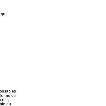
 qui
ponsables
informé de
ement,
opie du