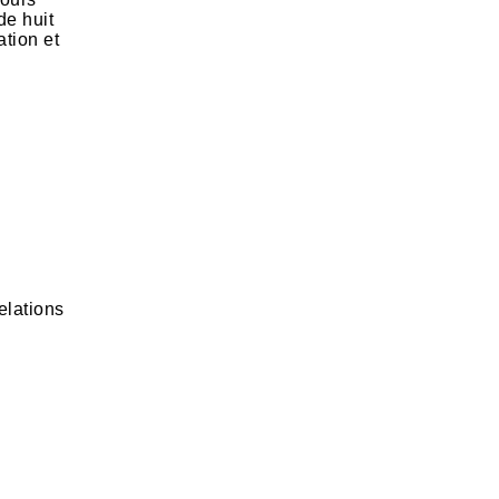
de huit
ation et
elations