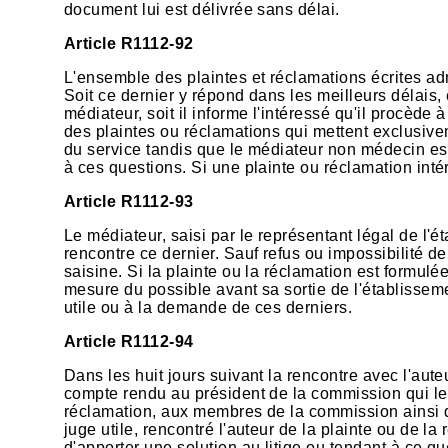
document lui est délivrée sans délai.
Article R1112-92
L'ensemble des plaintes et réclamations écrites ad
Soit ce dernier y répond dans les meilleurs délais, e
médiateur, soit il informe l'intéressé qu'il procèd
des plaintes ou réclamations qui mettent exclusive
du service tandis que le médiateur non médecin es
à ces questions. Si une plainte ou réclamation inté
Article R1112-93
Le médiateur, saisi par le représentant légal de l'é
rencontre ce dernier. Sauf refus ou impossibilité de 
saisine. Si la plainte ou la réclamation est formulée
mesure du possible avant sa sortie de l'établisseme
utile ou à la demande de ces derniers.
Article R1112-94
Dans les huit jours suivant la rencontre avec l'aute
compte rendu au président de la commission qui le
réclamation, aux membres de la commission ainsi qu
juge utile, rencontré l'auteur de la plainte ou de
d'apporter une solution au litige ou tendant à ce qu