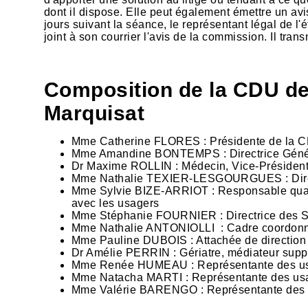
dont il dispose. Elle peut également émettre un avi
jours suivant la séance, le représentant légal de l'
joint à son courrier l'avis de la commission. Il tr
Composition de la CDU de 
Marquisat
Mme Catherine FLORES : Présidente de la CD
Mme Amandine BONTEMPS : Directrice Géné
Dr Maxime ROLLIN : Médecin, Vice-Président 
Mme Nathalie TEXIER-LESGOURGUES : Direc
Mme Sylvie BIZE-ARRIOT : Responsable qualit
avec les usagers
Mme Stéphanie FOURNIER : Directrice des Ser
Mme Nathalie ANTONIOLLI : Cadre coordonna
Mme Pauline DUBOIS : Attachée de direction
Dr Amélie PERRIN : Gériatre, médiateur supp
Mme Renée HUMEAU : Représentante des usa
Mme Natacha MARTI : Représentante des us
Mme Valérie BARENGO : Représentante des u