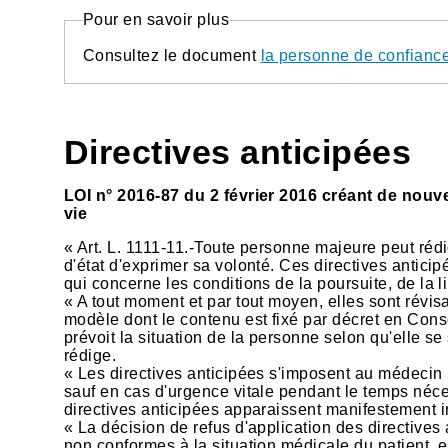
Pour en savoir plus
Consultez le document
la personne de confianc
Directives anticipées
LOI n° 2016-87 du
2 février 2016
créant de nouve
vie
« Art. L. 1111-11.-Toute personne majeure peut rédig
d'état d'exprimer sa volonté. Ces directives anticip
qui concerne les conditions de la poursuite, de la l
« A tout moment et par tout moyen, elles sont révi
modèle dont le contenu est fixé par décret en Conse
prévoit la situation de la personne selon qu'elle se
rédige.
« Les directives anticipées s'imposent au médecin p
sauf en cas d'urgence vitale pendant le temps néce
directives anticipées apparaissent manifestement 
« La décision de refus d'application des directive
non conformes à la situation médicale du patient, es