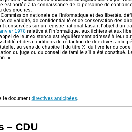
lle est portée à la connaissance de la personne de confianc
ou des proches.
 Commission nationale de l'informatique et des libertés, défi
ons de validité, de confidentialité et de conservation des dir
t conservées sur un registre national faisant l'objet d'un tr
 janvier 1978
relative à l'informatique, aux fichiers et aux libe
appel de leur existence est régulièrement adressé à leur au
sibilité et des conditions de rédaction de directives anticip
elle, au sens du chapitre II du titre XI du livre Ier du code c
ation du juge ou du conseil de famille s'il a été constitué. L
on. »
ns le document
directives anticipées
.
ns – CDU