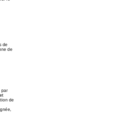
s de
onne de
 par
et
ation de
ignée,