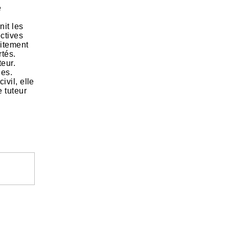
e
nit les
ectives
aitement
rtés.
teur.
ées.
ivil, elle
e tuteur