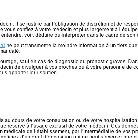
ecin. Il se justifie par l’obligation de discrétion et de respe
e vous confiez à votre médecin et plus largement à l’équipe
ntendre, voir, déduire ou interpréter dans le cadre de son 
cal
ne peut transmettre la moindre information à un tiers quel
 mandaté.
entourage, sauf en cas de diagnostic ou pronostic graves. Da
médecin de divulguer à vos proches ou à votre personne de c
ous apporter leur soutien.
s
 au cours de votre consultation ou de votre hospitalisation
tique réservé à l’usage exclusif de votre médecin. Ces donné
 médicale de l’établissement, par l’intermédiaire de vos pra
néficiez d’un droit d’opposition qui ne peut s’exercer que p