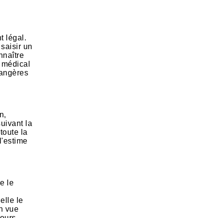
t légal.
 saisir un
nnaître
t médical
rangères
n,
suivant la
toute la
l'estime
e le
elle le
en vue
cours