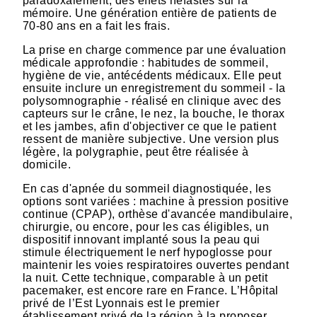
paradoxalement, des effets néfastes sur la
mémoire. Une génération entière de patients de
70-80 ans en a fait les frais.
La prise en charge commence par une évaluation
médicale approfondie : habitudes de sommeil,
hygiène de vie, antécédents médicaux. Elle peut
ensuite inclure un enregistrement du sommeil - la
polysomnographie - réalisé en clinique avec des
capteurs sur le crâne, le nez, la bouche, le thorax
et les jambes, afin d'objectiver ce que le patient
ressent de manière subjective. Une version plus
légère, la polygraphie, peut être réalisée à
domicile.
En cas d'apnée du sommeil diagnostiquée, les
options sont variées : machine à pression positive
continue (CPAP), orthèse d'avancée mandibulaire,
chirurgie, ou encore, pour les cas éligibles, un
dispositif innovant implanté sous la peau qui
stimule électriquement le nerf hypoglosse pour
maintenir les voies respiratoires ouvertes pendant
la nuit. Cette technique, comparable à un petit
pacemaker, est encore rare en France. L’Hôpital
privé de l’Est Lyonnais est le premier
établissement privé de la région à la proposer.